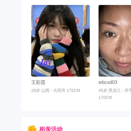
联系TA
联系T
王彩霞
wbcxd03
28岁
山西 - 大同市 175CM
45岁
黑龙江 - 
170CM
相亲活动