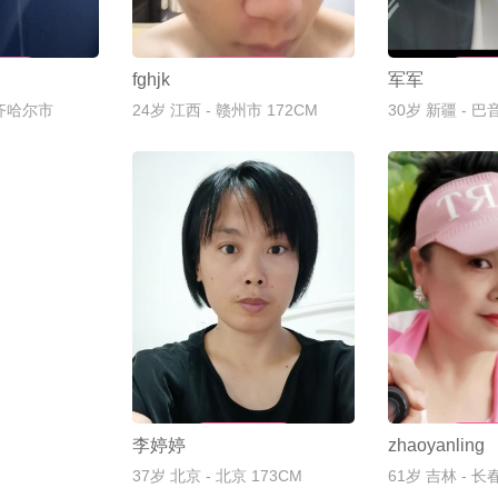
A
联系TA
联
fghjk
军军
齐齐哈尔市
24岁
江西 - 赣州市 172CM
30岁
新疆 - 巴
联系TA
联
李婷婷
zhaoyanling
37岁
北京 - 北京 173CM
61岁
吉林 - 长春