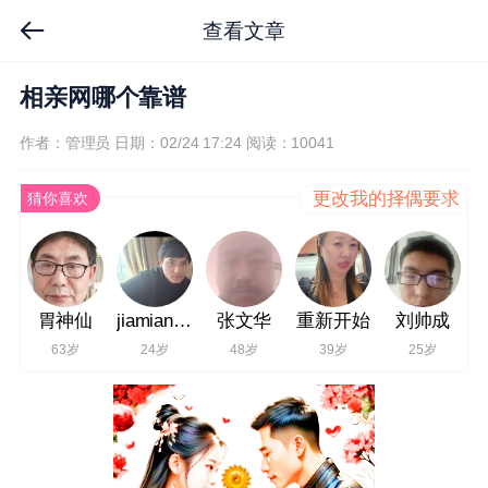
查看文章
相亲网哪个靠谱
作者：管理员
日期：02/24 17:24
阅读：10041
更改我的择偶要求
猜你喜欢
胃神仙
jiamianqs123
张文华
重新开始
刘帅成
63岁
24岁
48岁
39岁
25岁