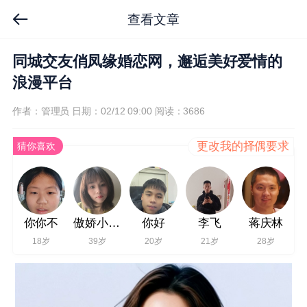
查看文章
同城交友俏凤缘婚恋网，邂逅美好爱情的
浪漫平台
作者：管理员
日期：02/12 09:00
阅读：3686
更改我的择偶要求
猜你喜欢
你你不
傲娇小祖宗
你好
李飞
蒋庆林
18岁
39岁
20岁
21岁
28岁