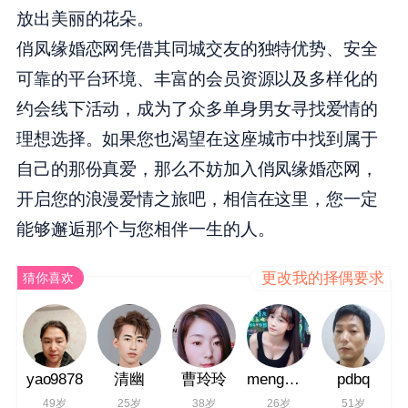
放出美丽的花朵。
俏凤缘婚恋网凭借其同城交友的独特优势、安全
可靠的平台环境、丰富的会员资源以及多样化的
约会线下活动，成为了众多单身男女寻找爱情的
理想选择。如果您也渴望在这座城市中找到属于
自己的那份真爱，那么不妨加入俏凤缘婚恋网，
开启您的浪漫爱情之旅吧，相信在这里，您一定
能够邂逅那个与您相伴一生的人。
更改我的择偶要求
猜你喜欢
yao9878
清幽
曹玲玲
mengmeng
pdbq
49岁
25岁
38岁
26岁
51岁